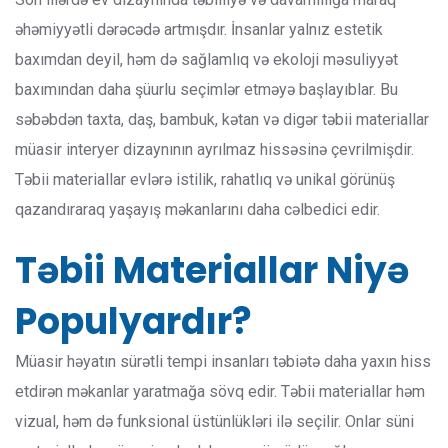
əhəmiyyətli dərəcədə artmışdır. İnsanlar yalnız estetik
baxımdan deyil, həm də sağlamlıq və ekoloji məsuliyyət
baxımından daha şüurlu seçimlər etməyə başlayıblar. Bu
səbəbdən taxta, daş, bambuk, kətan və digər təbii materiallar
müasir interyer dizaynının ayrılmaz hissəsinə çevrilmişdir.
Təbii materiallar evlərə istilik, rahatlıq və unikal görünüş
qazandıraraq yaşayış məkanlarını daha cəlbedici edir.
Təbii Materiallar Niyə
Populyardır?
Müasir həyatın sürətli tempi insanları təbiətə daha yaxın hiss
etdirən məkanlar yaratmağa sövq edir. Təbii materiallar həm
vizual, həm də funksional üstünlükləri ilə seçilir. Onlar süni