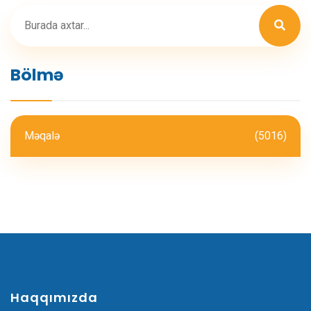
Bölmə
Məqalə
(5016)
Haqqımızda