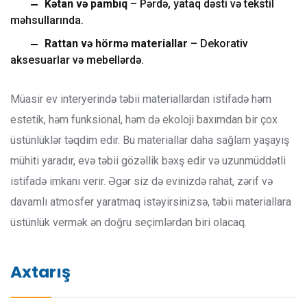
Kətan və pambıq
– Pərdə, yataq dəsti və tekstil
məhsullarında.
Rattan və hörmə materiallar
– Dekorativ
aksesuarlar və mebellərdə.
Müasir ev interyerində təbii materiallardan istifadə həm
estetik, həm funksional, həm də ekoloji baxımdan bir çox
üstünlüklər təqdim edir. Bu materiallar daha sağlam yaşayış
mühiti yaradır, evə təbii gözəllik bəxş edir və uzunmüddətli
istifadə imkanı verir. Əgər siz də evinizdə rahat, zərif və
davamlı atmosfer yaratmaq istəyirsinizsə, təbii materiallara
üstünlük vermək ən doğru seçimlərdən biri olacaq.
Axtarış