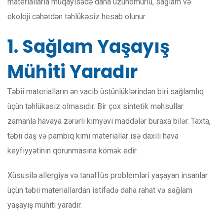
materiallarla müqayisədə daha uzunömürlü, sağlam və
ekoloji cəhətdən təhlükəsiz hesab olunur.
1. Sağlam Yaşayış
Mühiti Yaradır
Təbii materialların ən vacib üstünlüklərindən biri sağlamlıq
üçün təhlükəsiz olmasıdır. Bir çox sintetik məhsullar
zamanla havaya zərərli kimyəvi maddələr buraxa bilər. Taxta,
təbii daş və pambıq kimi materiallar isə daxili hava
keyfiyyətinin qorunmasına kömək edir.
Xüsusilə allergiya və tənəffüs problemləri yaşayan insanlar
üçün təbii materiallardan istifadə daha rahat və sağlam
yaşayış mühiti yaradır.