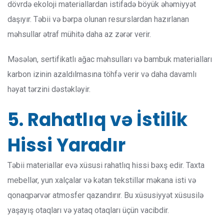
dövrdə ekoloji materiallardan istifadə böyük əhəmiyyət
daşıyır. Təbii və bərpa olunan resurslardan hazırlanan
məhsullar ətraf mühitə daha az zərər verir.
Məsələn, sertifikatlı ağac məhsulları və bambuk materialları
karbon izinin azaldılmasına töhfə verir və daha davamlı
həyat tərzini dəstəkləyir.
5. Rahatlıq və İstilik
Hissi Yaradır
Təbii materiallar evə xüsusi rahatlıq hissi bəxş edir. Taxta
mebellər, yun xalçalar və kətan tekstillər məkana isti və
qonaqpərvər atmosfer qazandırır. Bu xüsusiyyət xüsusilə
yaşayış otaqları və yataq otaqları üçün vacibdir.