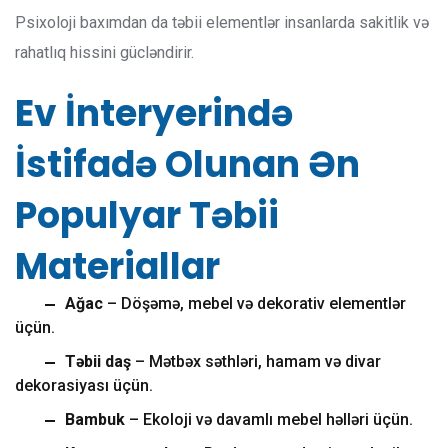
Psixoloji baxımdan da təbii elementlər insanlarda sakitlik və
rahatlıq hissini gücləndirir.
Ev İnteryerində
İstifadə Olunan Ən
Populyar Təbii
Materiallar
Ağac
– Döşəmə, mebel və dekorativ elementlər
üçün.
Təbii daş
– Mətbəx səthləri, hamam və divar
dekorasiyası üçün.
Bambuk
– Ekoloji və davamlı mebel həlləri üçün.