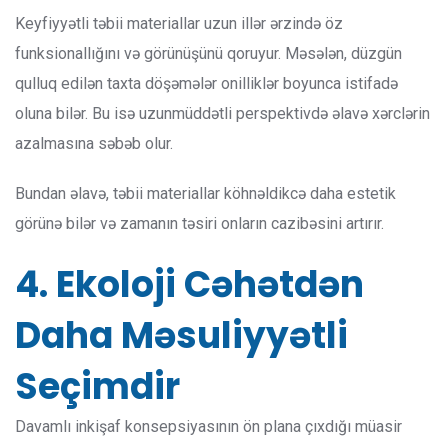
Keyfiyyətli təbii materiallar uzun illər ərzində öz
funksionallığını və görünüşünü qoruyur. Məsələn, düzgün
qulluq edilən taxta döşəmələr onilliklər boyunca istifadə
oluna bilər. Bu isə uzunmüddətli perspektivdə əlavə xərclərin
azalmasına səbəb olur.
Bundan əlavə, təbii materiallar köhnəldikcə daha estetik
görünə bilər və zamanın təsiri onların cazibəsini artırır.
4. Ekoloji Cəhətdən
Daha Məsuliyyətli
Seçimdir
Davamlı inkişaf konsepsiyasının ön plana çıxdığı müasir