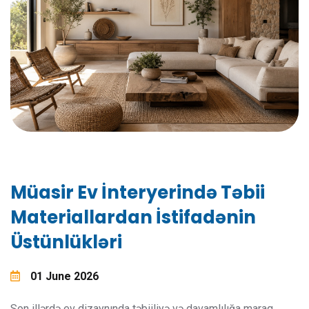
Müasir Ev İnteryerində Təbii
Materiallardan İstifadənin
Üstünlükləri
01 June 2026
Son illərdə ev dizaynında təbiiliyə və davamlılığa maraq