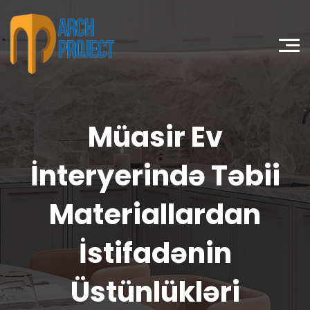
Müasir Ev
İnteryerində Təbii
Materiallardan
İstifadənin
Üstünlükləri